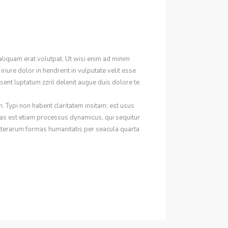
liquam erat volutpat. Ut wisi enim ad minim
iure dolor in hendrerit in vulputate velit esse
esent luptatum zzril delenit augue duis dolore te
 Typi non habent claritatem insitam; est usus
ritas est etiam processus dynamicus, qui sequitur
tterarum formas humanitatis per seacula quarta