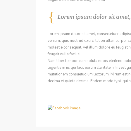
Lorem ipsum dolor sit amet, 
Lorem ipsum dolor sit amet, consectetuer adipis
veniam, quis nostrud exerci tation ullamcorper su
molestie consequat, vel illum dolore eu feugiat nu
feugait nulla facilisi.
Nam liber tempor cum soluta nobis eleifend opti
legentis in iis qui facit eorum claritatem. Inves
mutationem consuetudium lectorum. Mirum est no
decima et quinta decima. Eodem modo typi, qui nu