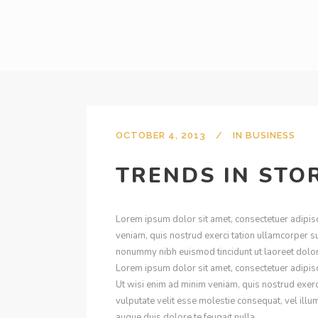
OCTOBER 4, 2013
IN
BUSINESS
TRENDS IN STO
Lorem ipsum dolor sit amet, consectetuer adipis
veniam, quis nostrud exerci tation ullamcorper s
nonummy nibh euismod tincidunt ut laoreet dolore
Lorem ipsum dolor sit amet, consectetuer adipis
Ut wisi enim ad minim veniam, quis nostrud exerci
vulputate velit esse molestie consequat, vel illum
augue duis dolore te feugait nulla