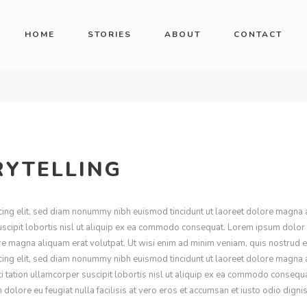
HOME
STORIES
ABOUT
CONTACT
RYTELLING
cing elit, sed diam nonummy nibh euismod tincidunt ut laoreet dolore magna a
uscipit lobortis nisl ut aliquip ex ea commodo consequat. Lorem ipsum dolor 
 magna aliquam erat volutpat. Ut wisi enim ad minim veniam, quis nostrud exe
cing elit, sed diam nonummy nibh euismod tincidunt ut laoreet dolore magna a
 tation ullamcorper suscipit lobortis nisl ut aliquip ex ea commodo consequat
 dolore eu feugiat nulla facilisis at vero eros et accumsan et iusto odio digni