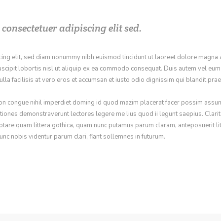
consectetuer adipiscing elit sed.
cing elit, sed diam nonummy nibh euismod tincidunt ut laoreet dolore magna a
scipit lobortis nisl ut aliquip ex ea commodo consequat. Duis autem vel eum ir
lla facilisis at vero eros et accumsan et iusto odio dignissim qui blandit pra
on congue nihil imperdiet doming id quod mazim placerat facer possim assum.
tigationes demonstraverunt lectores legere me lius quod ii legunt saepius. Cla
tare quam littera gothica, quam nunc putamus parum claram, anteposuerit li
nc nobis videntur parum clari, fiant sollemnes in futurum.